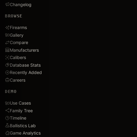
Changelog
BROWSE
Firearms
Gallery
Compare
Manufacturers
Calibers
Database Stats
Recently Added
Careers
DEMO
Use Cases
Family Tree
Timeline
Ballistics Lab
Game Analytics